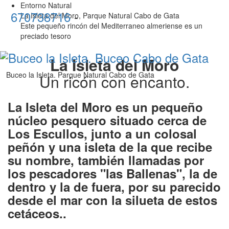
Entorno Natural
670738716
-
La Isleta del Moro, Parque Natural Cabo de Gata
Este pequeño rincón del Mediterraneo almeriense es un
T
preciado tesoro
na
La Isleta del Moro
Buceo la Isleta. Parque Natural Cabo de Gata
Un ricón con encanto.
La Isleta del Moro es un pequeño
núcleo pesquero situado cerca de
Los Escullos, junto a un colosal
peñón y una isleta de la que recibe
su nombre, también llamadas por
los pescadores "las Ballenas", la de
dentro y la de fuera, por su parecido
desde el mar con la silueta de estos
cetáceos..